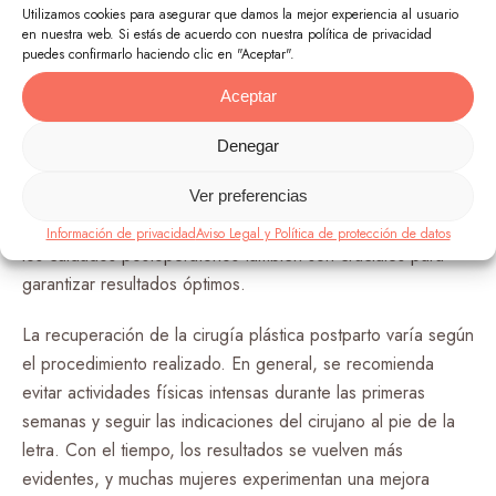
Embarazo Segura?
Utilizamos cookies para asegurar que damos la mejor experiencia al usuario
en nuestra web. Si estás de acuerdo con nuestra política de privacidad
Una pregunta que a menudo se plantea es si la cirugía
puedes confirmarlo haciendo clic en "Aceptar".
plástica después del embarazo es segura. En manos de un
Aceptar
cirujano plástico certificado y con experiencia, estos
procedimientos son generalmente seguros. Sin embargo, es
Denegar
fundamental someterse a una evaluación médica completa y
discutir las expectativas y riesgos con el cirujano antes de
Ver preferencias
decidirse por cualquier procedimiento. La recuperación y
Información de privacidad
Aviso Legal y Política de protección de datos
los cuidados postoperatorios también son cruciales para
garantizar resultados óptimos.
La recuperación de la cirugía plástica postparto varía según
el procedimiento realizado. En general, se recomienda
evitar actividades físicas intensas durante las primeras
semanas y seguir las indicaciones del cirujano al pie de la
letra. Con el tiempo, los resultados se vuelven más
evidentes, y muchas mujeres experimentan una mejora