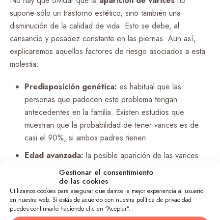
No hay que olvidar que la
aparición de varices
no
supone sólo un trastorno estético, sino también una
disminución de la calidad de vida. Esto se debe, al
cansancio y pesadez constante en las piernas. Aun así,
explicaremos aquellos factores de riesgo asociados a esta
molestia:
Predisposición genética:
es habitual que las
personas que padecen este problema tengan
antecedentes en la familia. Existen estudios que
muestran que la probabilidad de tener varices es de
casi el 90%, si ambos padres tienen.
Edad avanzada:
la posible aparición de las varices
aumenta de manera progresiva con los años, pueden
Gestionar el consentimiento
surgir durante la adolescencia, y son muy prevalentes
de las cookies
Utilizamos cookies para asegurar que damos la mejor experiencia al usuario
en la edad adulta y tercera edad.
en nuestra web. Si estás de acuerdo con nuestra política de privacidad
puedes confirmarlo haciendo clic en "Aceptar".
Embarazo:
durante este estado se dificulta el retorno