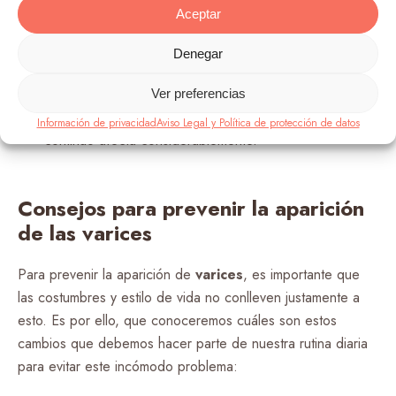
venoso de las piernas y aumentan de manera
Aceptar
importante el riesgo de tener varices
Denegar
Sobrepeso:
a más peso mayor es la incidencia en la
aparición de las varices.
Ver preferencias
Sedentarismo:
un estilo de vida sin movimiento
Información de privacidad
Aviso Legal y Política de protección de datos
continuo afecta considerablemente.
Consejos para prevenir la aparición
de las varices
Para prevenir la aparición de
varices
, es importante que
las costumbres y estilo de vida no conlleven justamente a
esto. Es por ello, que conoceremos cuáles son estos
cambios que debemos hacer parte de nuestra rutina diaria
para evitar este incómodo problema: