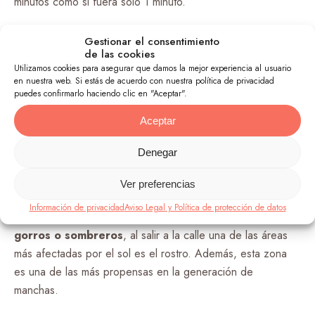
minutos como si fuera solo 1 minuto.
Es decir, los factores de
protección solar
ofrecen un
Gestionar el consentimiento
incremento en el tiempo de tolerancia a los rayos solares,
de las cookies
Utilizamos cookies para asegurar que damos la mejor experiencia al usuario
sobre todo los UVB. Además, es necesario saber que su
en nuestra web. Si estás de acuerdo con nuestra política de privacidad
aplicación debe ser antes de los 30 o 45 minutos de
puedes confirmarlo haciendo clic en "Aceptar".
exposición al sol.
Aceptar
3. Emplear gorros o sombreros
Denegar
Aunque pudiera parecer una recomendación insignificante
Ver preferencias
existen muchos accesorios que podrían protegerte del sol
Información de privacidad
Aviso Legal y Política de protección de datos
de forma efectiva. Un buen ejemplo de ellos recae en los
gorros o sombreros
, al salir a la calle una de las áreas
más afectadas por el sol es el rostro. Además, esta zona
es una de las más propensas en la generación de
manchas.