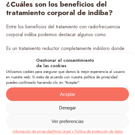
¿Cuáles son los beneficios del
tratamiento corporal de indiba?
Entre los beneficios del tratamiento con radiofrecuencia
corporal indiba podemos destacar algunos como:
Es un tratamiento reductor completamente indoloro donde
las células grasas del cuerpo mueren después de hacer
Gestionar el consentimiento
sesiones de tratamiento.
de las cookies
Utilizamos cookies para asegurar que damos la mejor experiencia al usuario
en nuestra web. Si estás de acuerdo con nuestra política de privacidad
Reduce la celulitis.
puedes confirmarlo haciendo clic en "Aceptar".
Mejora las estrías.
Aceptar
Reafirma la piel.
Denegar
Mejora del flujo sanguíneo, reduciendo la inflamación y los
Ver preferencias
hematomas del cuerpo.
Información de privacidad
Aviso Legal y Política de protección de datos