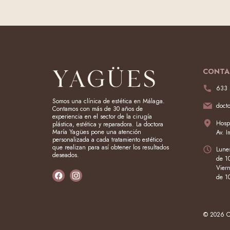
CONTA
633 
Somos una clínica de estética en Málaga.
doct
Contamos con más de 30 años de
experiencia en el sector de la cirugía
Hospi
plástica, estética y reparadora. La doctora
María Yagües pone una atención
Av. 
personalizada a cada tratamiento estético
que realizan para así obtener los resultados
Lunes
deseados.
de 1
Vier
de 1
© 2026 Cl