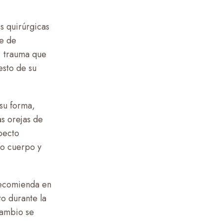
s quirúrgicas
ce de
, trauma que
esto de su
su forma,
s orejas de
specto
io cuerpo y
recomienda en
to durante la
cambio se