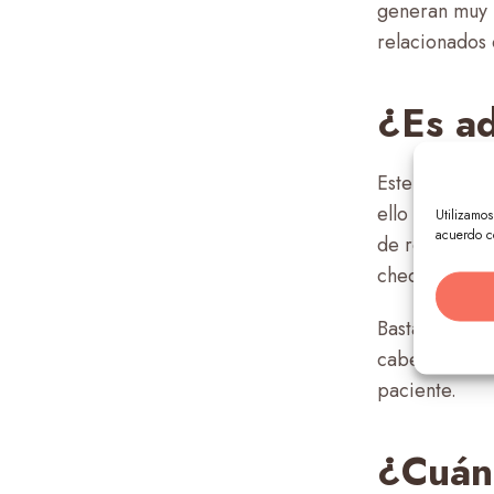
generan muy
relacionados 
¿Es ad
Este tipo de
i
ello que para
Utilizamo
acuerdo c
de requerimie
chequeado por
Bastará con t
cabeza, para 
paciente.
¿Cuánt