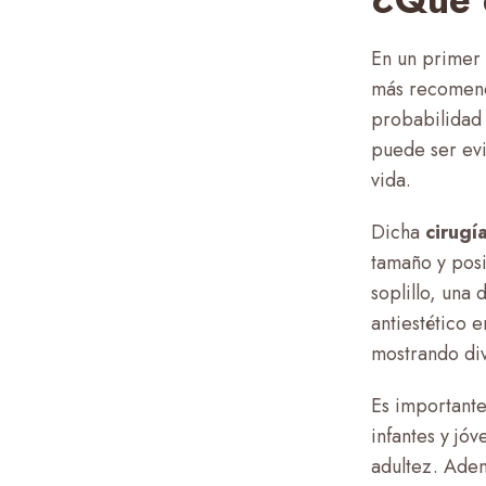
¿Qué e
En un primer 
más recomenda
probabilidad 
puede ser evi
vida.
Dicha
cirugí
tamaño y posi
soplillo, una
antiestético 
mostrando di
Es importante
infantes y jó
adultez. Adem