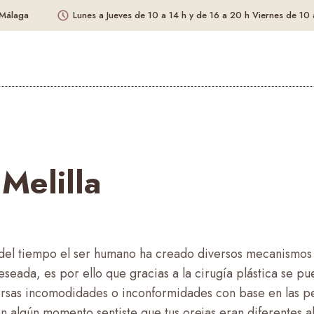
 Málaga
Lunes a Jueves
de 10 a 14 h y de 16 a 20 h
Viernes
de 10 
 Melilla
del tiempo el ser humano ha creado diversos mecanismos
seada, es por ello que gracias a la cirugía plástica se p
ersas incomodidades o inconformidades con base en las pe
en algún momento sentiste que tus orejas eran diferentes al