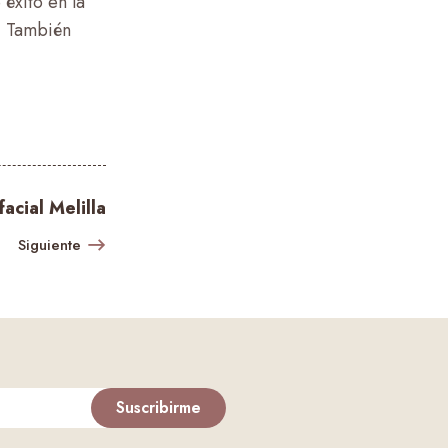
éxito en la
. También
facial Melilla
Siguiente
Suscribirme