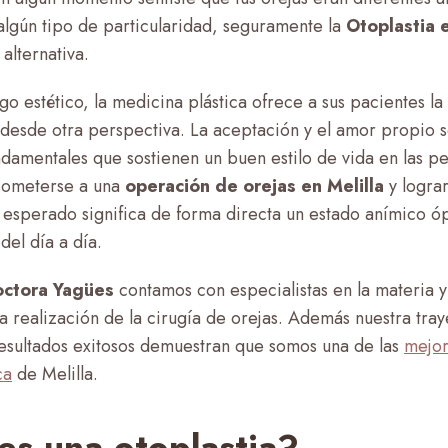
lgún tipo de particularidad, seguramente la
Otoplastia e
alternativa.
lgo estético, la medicina plástica ofrece a sus pacientes l
desde otra perspectiva. La aceptación y el amor propio 
undamentales que sostienen un buen estilo de vida en las p
 someterse a una
operación de orejas en Melilla
y logra
 esperado significa de forma directa un estado anímico óp
del día a día.
octora Yagües
contamos con especialistas en la materia 
a realización de la cirugía de orejas. Además nuestra traye
esultados exitosos demuestran que somos una de las
mejor
ca
de Melilla.