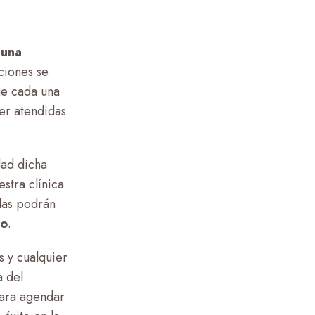
 una
ciones se
ue cada una
er atendidas
dad dicha
stra clínica
llas podrán
do
.
s y cualquier
a del
para agendar