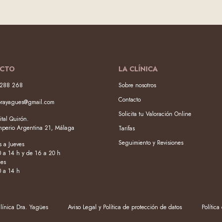
CTO
LA CLÍNICA
288 268
Sobre nosotros
Contacto
orayagues@gmail.com
Solicita tu Valoración Online
tal Quirón.
Imperio Argentina 21, Málaga
Tarifas
Seguimiento y Revisiones
 a Jueves
0 a 14 h y de 16 a 20 h
nes
0 a 14 h
ínica Dra. Yagües
Aviso Legal y Política de protección de datos
Política