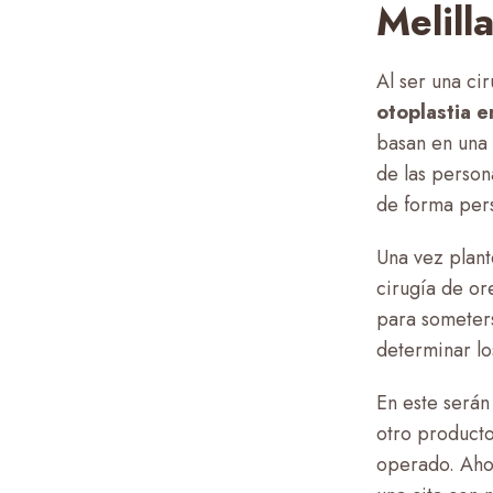
Melill
Al ser una ci
otoplastia e
basan en una 
de las person
de forma per
Una vez plant
cirugía de or
para someters
determinar lo
En este serán
otro producto
operado. Aho