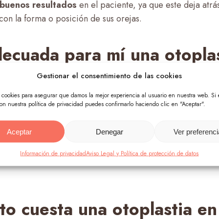
buenos resultados
en el paciente, ya que este deja atrá
con la forma o posición de sus orejas.
ecuada para mí una otopla
Gestionar el consentimiento de las cookies
ntervenciones quirúrgicas
no suponen mayor complicac
 ser candidato a una otoplastia no se debe cumplir con una
s cookies para asegurar que damos la mejor experiencia al usuario en nuestra web. Si 
on nuestra política de privacidad puedes confirmarlo haciendo clic en "Aceptar".
ntos. Todo deberá girar en una condición de salud buena
 nuestras especialistas.
Aceptar
Denegar
Ver preferenc
ener una estética diferente o poco natural en lo que se refi
Información de privacidad
Aviso Legal y Política de protección de datos
poder realizar una otoplastia que genere buenos resultad
o cuesta una otoplastia en