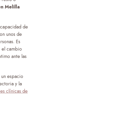
n Melilla
a capacidad de
son unos de
ersonas. Es
r el cambio
timo ante las
y un espacio
ctoria y la
es clínicas de