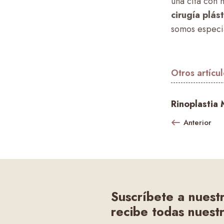
una cita con 
cirugía plás
somos especi
Otros artícu
Rinoplastia 
Anterior
Suscríbete a nuest
recibe todas nuestr