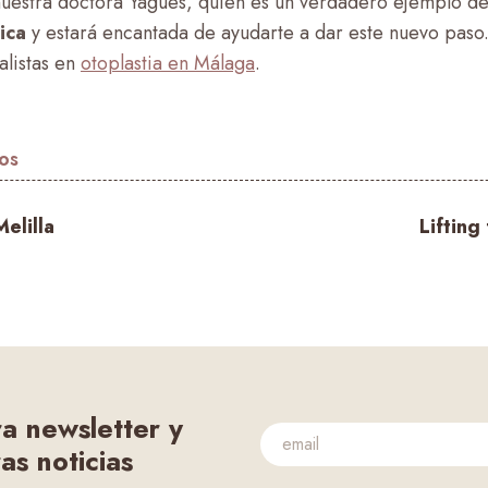
nuestra doctora Yagües, quien es un verdadero ejemplo de 
tica
y estará encantada de ayudarte a dar este nuevo paso
alistas en
otoplastia en Málaga
.
los
Melilla
Lifting 
ra newsletter y
as noticias