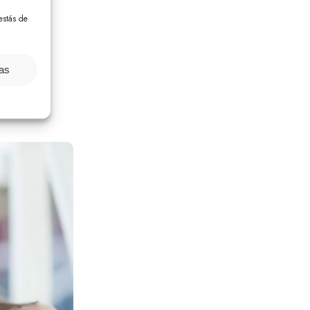
estás de
ias
o
l.