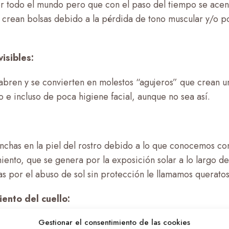
r todo el mundo pero que con el paso del tiempo se acen
 crean bolsas debido a la pérdida de tono muscular y/o p
visibles:
abren y se convierten en molestos “agujeros” que crean 
vo e incluso de poca higiene facial, aunque no sea así.
chas en la piel del rostro debido a lo que conocemos c
iento, que se genera por la exposición solar a lo largo de 
s por el abuso de sol sin protección le llamamos queratos
ento del cuello:
Gestionar el consentimiento de las cookies
cidez debido a un exceso de grasa, lo que hace que haya