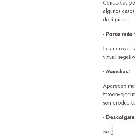
Conocidas po
algunos casos
de líquidos.
· Poros más 
Los poros se 
visual negati
· Manchas:
Aparecen man
fotoenvejecim
son producida
· Descolgami
Se genera fla