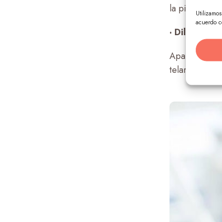
la piel y esta
Utilizamo
acuerdo c
· Dilatación 
Aparecen en 
telangiectasia