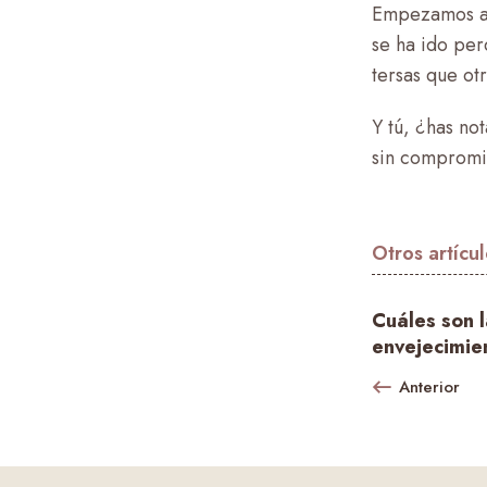
Empezamos a n
se ha ido per
tersas que otr
Y tú, ¿has no
sin compromis
Otros artícu
Cuáles son l
envejecimien
Anterior