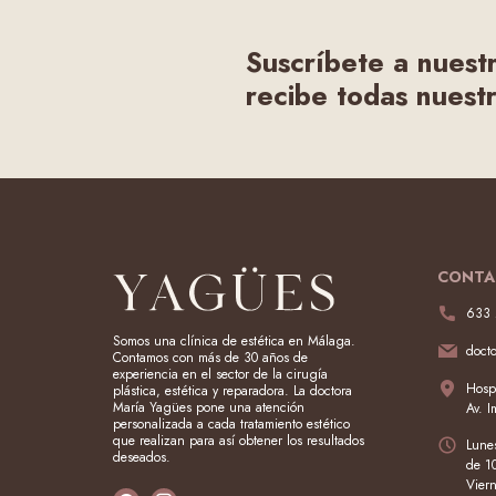
Suscríbete a nuest
recibe todas nuestr
CONTA
633 
Somos una clínica de estética en Málaga.
doct
Contamos con más de 30 años de
experiencia en el sector de la cirugía
Hospi
plástica, estética y reparadora. La doctora
María Yagües pone una atención
Av. 
personalizada a cada tratamiento estético
que realizan para así obtener los resultados
Lunes
deseados.
de 1
Vier