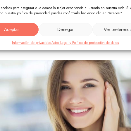
 se arrugue.
s cookies para asegurar que damos la mejor experiencia al usuario en nuestra web. Si 
on nuestra política de privacidad puedes confirmarlo haciendo clic en "Aceptar".
de los capilares:
Aceptar
Denegar
Ver preferenc
nuestra piel pequeñas venas conocidas en medicina com
s, de color rojo o violáceo, que son de carácter superficia
Información de privacidad
Aviso Legal y Política de protección de datos