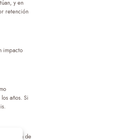
túan, y en
or retención
un impacto
omo
los años. Si
is.
 una caída de