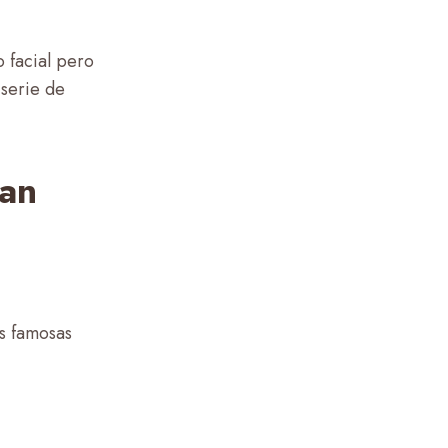
o facial pero
 serie de
can
as famosas