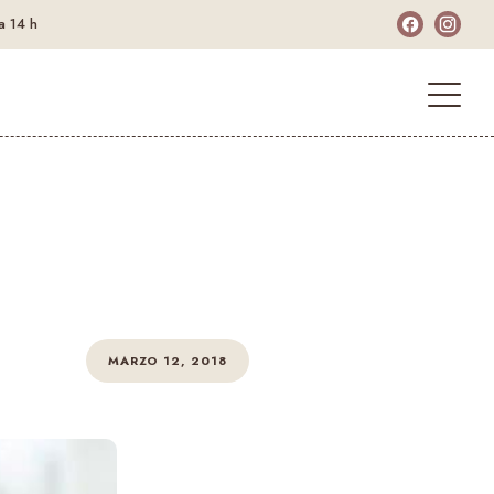
a 14 h
l
MARZO 12, 2018