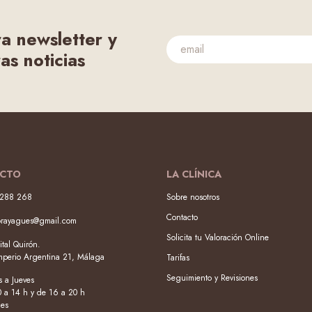
ra newsletter y
as noticias
CTO
LA CLÍNICA
288 268
Sobre nosotros
Contacto
orayagues@gmail.com
Solicita tu Valoración Online
tal Quirón.
Imperio Argentina 21, Málaga
Tarifas
Seguimiento y Revisiones
 a Jueves
0 a 14 h y de 16 a 20 h
nes