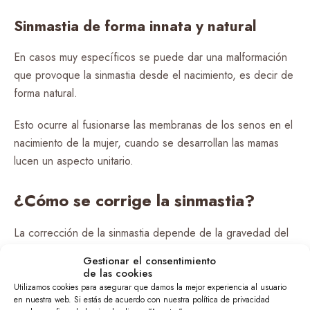
Sinmastia de forma innata y natural
En casos muy específicos se puede dar una malformación
que provoque la sinmastia desde el nacimiento, es decir de
forma natural.
Esto ocurre al fusionarse las membranas de los senos en el
nacimiento de la mujer, cuando se desarrollan las mamas
lucen un aspecto unitario.
¿Cómo se corrige la sinmastia?
La corrección de la sinmastia depende de la gravedad del
problema. En algunos casos, se puede corregir mediante
Gestionar el consentimiento
una técnica quirúrgica que implique la separación de los
de las cookies
implantes. En otros casos, es necesario retirar los implantes
Utilizamos cookies para asegurar que damos la mejor experiencia al usuario
en nuestra web. Si estás de acuerdo con nuestra política de privacidad
por completo y esperar a que el tejido mamario sane antes