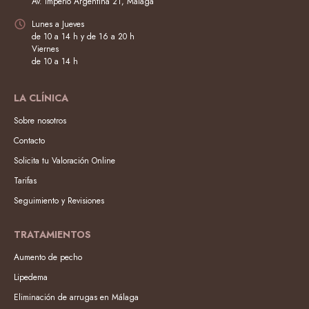
Av. Imperio Argentina 21, Málaga
Lunes a Jueves
de 10 a 14 h y de 16 a 20 h
Viernes
de 10 a 14 h
LA CLÍNICA
Sobre nosotros
Contacto
Solicita tu Valoración Online
Tarifas
Seguimiento y Revisiones
TRATAMIENTOS
Aumento de pecho
Lipedema
Eliminación de arrugas en Málaga