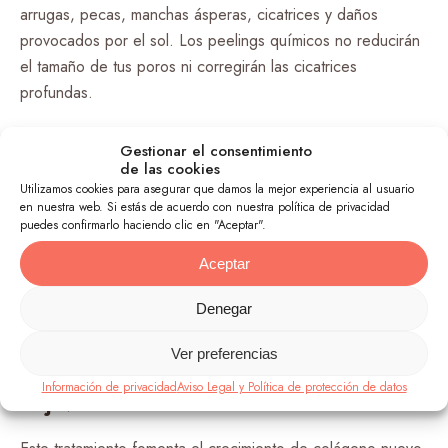
arrugas, pecas, manchas ásperas, cicatrices y daños
provocados por el sol. Los peelings químicos no reducirán
el tamaño de tus poros ni corregirán las cicatrices
profundas.
Dermoabrasión:
Gestionar el consentimiento
de las cookies
Utilizamos cookies para asegurar que damos la mejor experiencia al usuario
Esta técnica funciona bien para alisar cicatrices profundas
en nuestra web. Si estás de acuerdo con nuestra política de privacidad
desarrolladas a partir de un accidente o acné. También se
puedes confirmarlo haciendo clic en "Aceptar".
usa para eliminar crecimientos precancerosos y minimizar las
Aceptar
líneas finas. La dermoabrasión puede usarse en secciones
o en toda la cara. No se recomienda para cutis oscuros, ya
Denegar
que el procedimiento puede decolorar permanentemente la
piel.
Ver preferencias
Información de privacidad
Aviso Legal y Política de protección de datos
Rejuvenecimiento con láser: