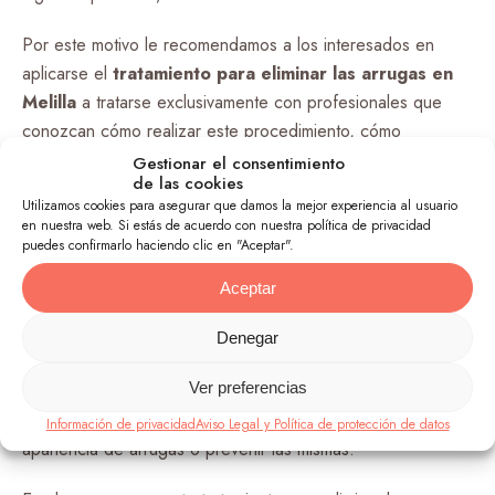
Por este motivo le recomendamos a los interesados en
aplicarse el
tratamiento para eliminar
las arrugas en
Melilla
a tratarse exclusivamente con profesionales que
conozcan cómo realizar este procedimiento, cómo
funcionan las arrugas y que a su vez cuenten con años de
Gestionar el consentimiento
de las cookies
experiencia.
Utilizamos cookies para asegurar que damos la mejor experiencia al usuario
en nuestra web. Si estás de acuerdo con nuestra política de privacidad
¿Existen alternativas efectivas para
puedes confirmarlo haciendo clic en "Aceptar".
la eliminación de arrugas?
Aceptar
En
Clínica Doctora Yagües
buscamos facilitarles a
Denegar
nuestros clientes el alcanzar su apariencia deseada con
Ver preferencias
diversos tratamientos. Por eso, en la primera consulta
establecemos cuál técnica es la mejor para reducir la
Información de privacidad
Aviso Legal y Política de protección de datos
apariencia de arrugas o prevenir las mismas.