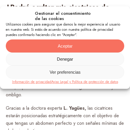
¿Podré ocultar mis cicatrices de
abdominoplastia?
Gestionar el consentimiento
de las cookies
Utilizamos cookies para asegurar que damos la mejor experiencia al usuario
Las cicatrices de la operación de abdomen son muy
en nuestra web. Si estás de acuerdo con nuestra política de privacidad
puedes confirmarlo haciendo clic en "Aceptar".
discretas. En el caso de que la incisión se realice cerca del
pubis, esta estará muy por debajo de una línea normal de
Aceptar
la ropa interior o del pantalón de vestir, por lo que es fácil
de esconder.
Denegar
Si la incisión es realizada en el ombligo, existe la posibilidad
Ver preferencias
de
tener una mínima cicatriz
que se mimetizará con esta
Información de privacidad
Aviso Legal y Política de protección de datos
área, especialmente si durante la cirugía se reconstruyó el
ombligo.
Gracias a la doctora experta
L. Yagües,
las cicatrices
estarán posicionadas estratégicamente con el objetivo de
que tengas un abdomen perfecto y con señales mínimas de