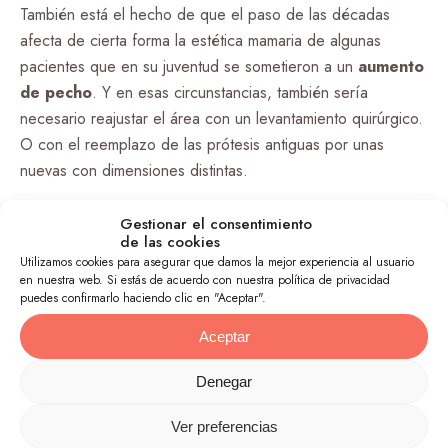
También está el hecho de que el paso de las décadas
afecta de cierta forma la estética mamaria de algunas
pacientes que en su juventud se sometieron a un
aumento
de pecho
. Y en esas circunstancias, también sería
necesario reajustar el área con un levantamiento quirúrgico.
O con el reemplazo de las prótesis antiguas por unas
nuevas con dimensiones distintas.
3. Ante la necesidad de una
Gestionar el consentimiento
de las cookies
mastopexia
Utilizamos cookies para asegurar que damos la mejor experiencia al usuario
en nuestra web. Si estás de acuerdo con nuestra política de privacidad
puedes confirmarlo haciendo clic en "Aceptar".
El levantamiento de pecho no es un procedimiento
exclusivo para revertir el paso de los años. Muchas
Aceptar
pacientes con implantes pueden requerir de su ayuda
después de
atravesar un embarazo
y un ciclo de
Denegar
lactancia materna.
Ver preferencias