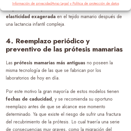
Por lo tanto, cambiar las prótesis mamarias de un aumento
Información de privacidad
Aviso Legal y Política de protección de datos
de pecho es una posibilidad si se ha desarrollado una
elasticidad exagerada
en el tejido mamario después de
una lactancia infantil compleja.
4. Reemplazo periódico y
preventivo de las prótesis mamarias
Las
prótesis mamarias más antiguas
no poseen la
misma tecnología de las que se fabrican por los
laboratorios de hoy en día.
Por este motivo la gran mayoría de estos modelos tienen
fechas de caducidad
, y se recomienda su oportuno
reemplazo antes de que se alcance ese momento
determinado. Ya que existe el riesgo de sufrir una fractura
del recubrimiento de la prótesis. Lo cual traería una serie
de consecuencias muy graves, como la migración del