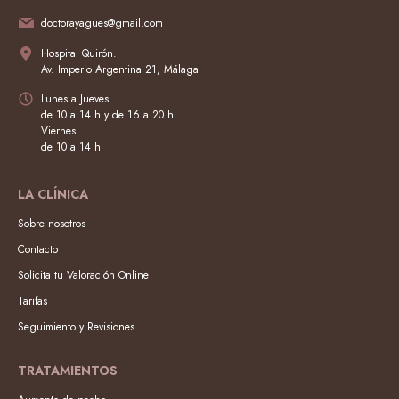
doctorayagues@gmail.com
Hospital Quirón.
Av. Imperio Argentina 21, Málaga
Lunes a Jueves
de 10 a 14 h y de 16 a 20 h
Viernes
de 10 a 14 h
LA CLÍNICA
Sobre nosotros
Contacto
Solicita tu Valoración Online
Tarifas
Seguimiento y Revisiones
TRATAMIENTOS