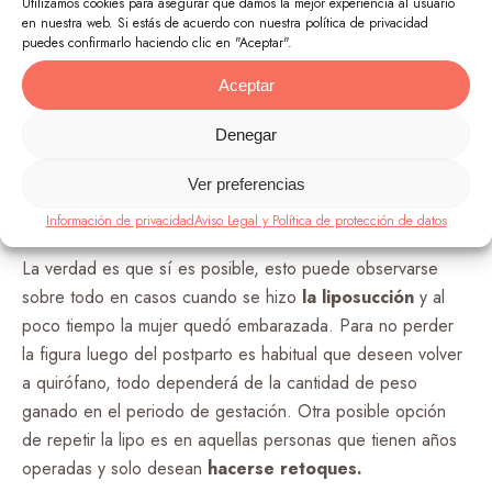
Utilizamos cookies para asegurar que damos la mejor experiencia al usuario
en nuestra web. Si estás de acuerdo con nuestra política de privacidad
Exactamente así sucede con la liposucción, los resultados
puedes confirmarlo haciendo clic en "Aceptar".
es posible que sean los mejores, sin embargo, si no hay
Aceptar
compromiso en mantenerse activo y comiendo sano, es muy
probable que se engordará de nuevo.
Denegar
¿Es posible entrar a quirófano
Ver preferencias
varias veces por una liposucción?
Información de privacidad
Aviso Legal y Política de protección de datos
La verdad es que sí es posible, esto puede observarse
sobre todo en casos cuando se hizo
la liposucción
y al
poco tiempo la mujer quedó embarazada. Para no perder
la figura luego del postparto es habitual que deseen volver
a quirófano, todo dependerá de la cantidad de peso
ganado en el periodo de gestación. Otra posible opción
de repetir la lipo es en aquellas personas que tienen años
operadas y solo desean
hacerse retoques.