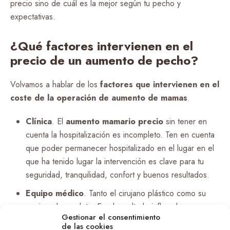
precio sino de cuál es la mejor según tu pecho y
expectativas.
¿Qué factores intervienen en el
precio de un aumento de pecho?
Volvamos a hablar de los
factores que intervienen en el
coste de la operación de aumento de mamas
.
Clínica
. El
aumento mamario precio
sin tener en
cuenta la hospitalización es incompleto. Ten en cuenta
que poder permanecer hospitalizado en el lugar en el
que ha tenido lugar la intervención es clave para tu
seguridad, tranquilidad, confort y buenos resultados.
Equipo médico
. Tanto el cirujano plástico como su
equipo al completo. En el resultado influye la
Gestionar el consentimiento
experiencia del mismo y su buen hacer. No solo
de las cookies