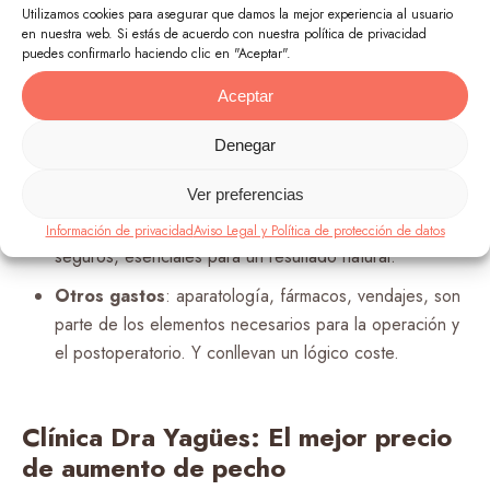
durante la operación, también en las curas y revisiones
Utilizamos cookies para asegurar que damos la mejor experiencia al usuario
posteriores. Sus honorarios son parte del coste del
en nuestra web. Si estás de acuerdo con nuestra política de privacidad
puedes confirmarlo haciendo clic en "Aceptar".
precio del aumento mamario
.
Aceptar
Anestesista y anestesia
. Incluida la prueba
preoperatoria. Es esencial para la seguridad de la
Denegar
paciente.
Ver preferencias
Implantes
. En nuestra
clínica de Medicina Estética
en Málag
a
siempre usamos implantes de calidad y
Información de privacidad
Aviso Legal y Política de protección de datos
seguros, esenciales para un resultado natural.
Otros gastos
: aparatología, fármacos, vendajes, son
parte de los elementos necesarios para la operación y
el postoperatorio. Y conllevan un lógico coste.
Clínica Dra Yagües: El mejor precio
de aumento de pecho